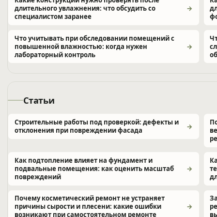
длительного увлажнения: что обсудить со
д
специалистом заранее
ф
Что учитывать при обследовании помещений с
Ч
повышенной влажностью: когда нужен
с
лабораторный контроль
о
Статьи
Строительные работы под проверкой: дефекты и
П
отклонения при повреждении фасада
в
р
Как подтопление влияет на фундамент и
К
подвальные помещения: как оценить масштаб
т
повреждений
д
Почему косметический ремонт не устраняет
З
причины сырости и плесени: какие ошибки
р
возникают при самостоятельном ремонте
в