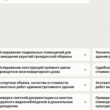
бследование подвальных помещений для
Техниче
азмещения укрытий гражданской обороны
здания 
бследование конструкций нулевого цикла
Судебна
троящегося многоквартирного дома
стоимос
кспертиза объёма, качества и стоимости
Эксперт
емонтных работ административного здания
работ м
роверка сметной документации на монтаж
Проверк
аружного видеонаблюдения в дошкольном
помещен
чреждении
культур