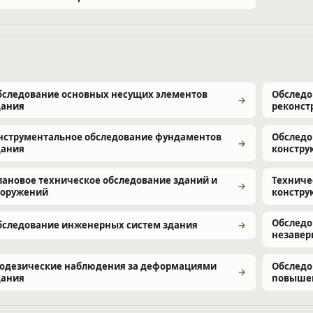
бследование основных несущих элементов
Обследо
дания
реконст
нструментальное обследование фундаментов
Обследо
дания
констру
лановое техническое обследование зданий и
Техниче
ооружений
констру
Обследо
бследование инженерных систем здания
незавер
еодезические наблюдения за деформациями
Обследо
дания
повыше