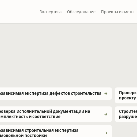
Экспертиза
Обследование
Проекты и сметы
Проверк
езависимая экспертиза дефектов строительства
проекту
роверка исполнительной документации на
Строите
омплектность и соответствие
разруше
езависимая строительная экспертиза
амовольной постройки