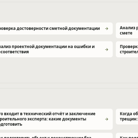
Анализ 
роверка достоверности сметной документации
смете
нализ проектной документации на ошибки и
Проверк
есоответствия
строите
то входит в технический отчёт и заключение
Когда о
троительного эксперта: какие документы
трещин:
одготовить
ак подготовить объект к реконструкции без
Как под