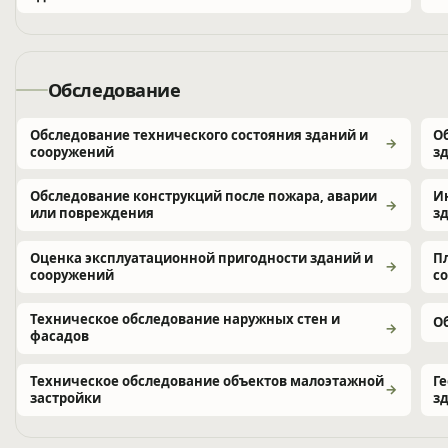
Обследование
Обследование технического состояния зданий и
О
сооружений
з
Обследование конструкций после пожара, аварии
И
или повреждения
з
Оценка эксплуатационной пригодности зданий и
П
сооружений
с
Техническое обследование наружных стен и
О
фасадов
Техническое обследование объектов малоэтажной
Г
застройки
з