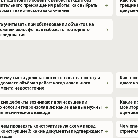
лительного прекращения работы: как выбрать
трещина
ормат технического заключения
докумен
то учитывать при обследовании объектов на
ложном рельефе: как избежать повторного
бследования
очему смета должна соответствовать проекту и
Как про
едомости объёмов работ: когда локального
дома: к
емонта недостаточно
акие дефекты возникают при нарушении
Какие п
ехнологии гидроизоляции: какие данные нужны
монитор
ля технического вывода
оценива
ачем проверять конструктивную схему перед
Чем опа
еконструкцией: какие документы подтверждают
строите
ыводы