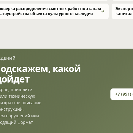
роверка распределения сметных работ по этапам
Эксперт
лагоустройства объекта культурного наследия
капитал
ЖДЕНИЙ
подскажем, какой
дойдет
 крае, пришлите
+7 (951)
или техническую
ли краткое описание
онструкций,
ъем нарушений или
ходящий формат