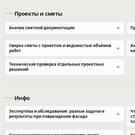
Проекты и сметы
Анализ сметной документации
П
Сверка сметы с проектом и ведомостью объёмов
А
работ
н
Техническая проверка отдельных проектных
решений
Инфо
Экспертиза и обследование: разные задачи и
Ч
результаты при повреждении фасада
с
п
Какие конструкции нужно проверять после
К